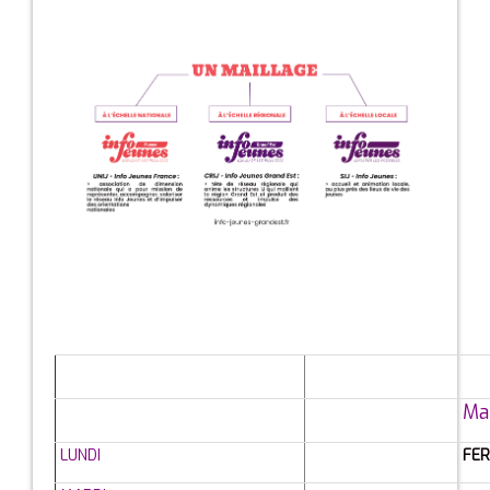
Ma
LUNDI
FE