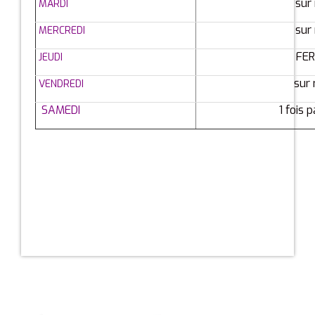
sur
MARDI
sur
MERCREDI
FE
JEUDI
sur
VENDREDI
SAMEDI
1 fois 